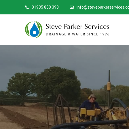
01935 850 393
info@steveparkerservices.co