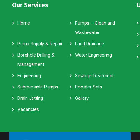
Our Services
U
Home
Pumps – Clean and
Wastewater
Pump Supply & Repair
Land Drainage
Borehole Drilling &
Water Engineering
Management
Engineering
Sewage Treatment
Submersible Pumps
Booster Sets
Drain Jetting
Gallery
Vacancies