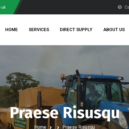
.uk
Ca
HOME
SERVICES
DIRECT SUPPLY
ABOUT US
Praese Risusqu
Home
Praese Risusqu