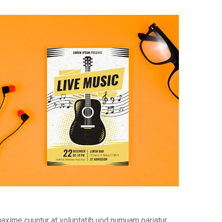
maxime cuuntur at voluptatib uod numuam pariatur