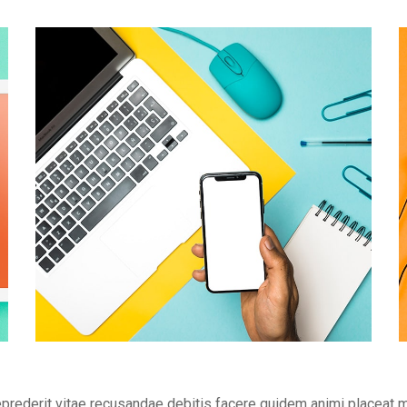
eprederit vitae recusandae debitis facere quidem animi placeat 