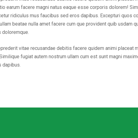
inctio earum facere magni natus eaque esse corporis dolorem! Sim
ur ridiculus mus faucibus sed eros dapibus. Excepturi quos cons
em ullam beatae nulla amet facere cum que provident quib usdam q
us doloremque.
eprederit vitae recusandae debitis facere quidem animi placeat 
Similique fugiat autem nostrum ullam cum est sunt magni maxime
s dapibus.