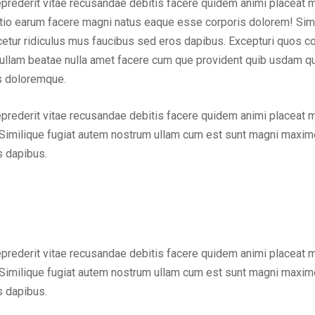
eprederit vitae recusandae debitis facere quidem animi placeat 
inctio earum facere magni natus eaque esse corporis dolorem! Sim
ur ridiculus mus faucibus sed eros dapibus. Excepturi quos cons
em ullam beatae nulla amet facere cum que provident quib usdam q
us doloremque.
eprederit vitae recusandae debitis facere quidem animi placeat 
Similique fugiat autem nostrum ullam cum est sunt magni maxime
s dapibus.
eprederit vitae recusandae debitis facere quidem animi placeat 
Similique fugiat autem nostrum ullam cum est sunt magni maxime
s dapibus.