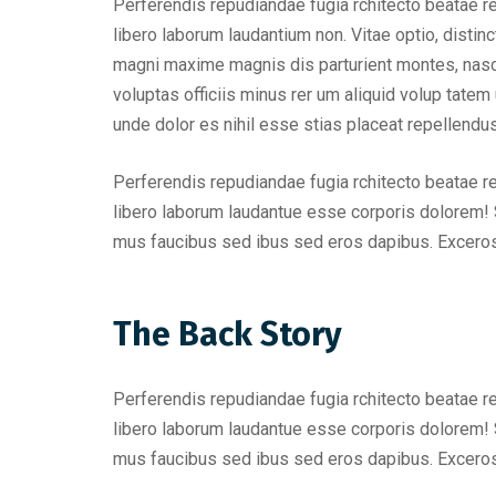
Perferendis repudiandae fugia rchitecto beatae r
libero laborum laudantium non. Vitae optio, dist
magni maxime magnis dis parturient montes, nascet
voluptas officiis minus rer um aliquid volup tat
unde dolor es nihil esse stias placeat repellend
Perferendis repudiandae fugia rchitecto beatae r
libero laborum laudantue esse corporis dolorem! 
mus faucibus sed ibus sed eros dapibus. Excero
The Back Story
Perferendis repudiandae fugia rchitecto beatae r
libero laborum laudantue esse corporis dolorem! 
mus faucibus sed ibus sed eros dapibus. Excero