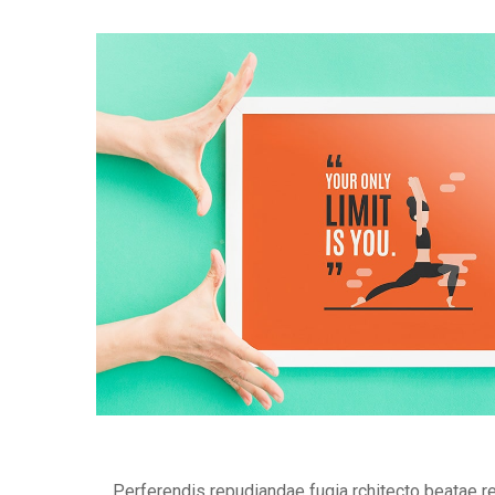
Perferendis repudiandae fugia rchitecto beatae r