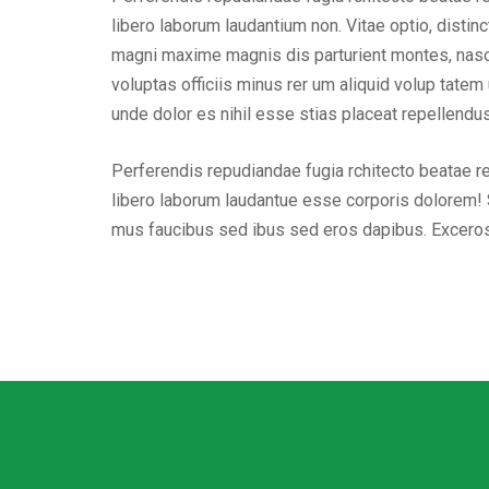
libero laborum laudantium non. Vitae optio, dist
magni maxime magnis dis parturient montes, nascet
voluptas officiis minus rer um aliquid volup tat
unde dolor es nihil esse stias placeat repellend
Perferendis repudiandae fugia rchitecto beatae r
libero laborum laudantue esse corporis dolorem! 
mus faucibus sed ibus sed eros dapibus. Excero